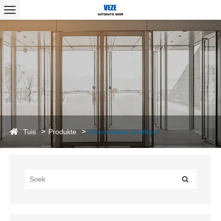
Tuis
Produkte
Outomatiese skuifdeur