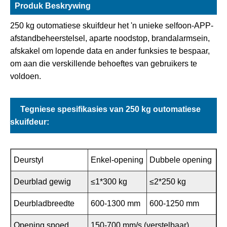
Produk Beskrywing
250 kg outomatiese skuifdeur het 'n unieke selfoon-APP-
afstandbeheerstelsel, aparte noodstop, brandalarmsein,
afskakel om lopende data en ander funksies te bespaar,
om aan die verskillende behoeftes van gebruikers te
voldoen.
Tegniese spesifikasies van 250 kg outomatiese
skuifdeur:
Deurstyl
Enkel-opening
Dubbele opening
Deurblad gewig
≤1*300 kg
≤2*250 kg
Deurbladbreedte
600-1300 mm
600-1250 mm
Opening spoed
150-700 mm/s (verstelbaar)