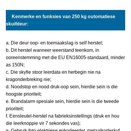
Kenmerke en funksies van 250 kg outomatiese
skuifdeur:
a. Die deur oop- en toemaakslag is self herstel;
b. Dit herstel wanneer weerstand teenkom, in
ooreenstemming met die EU EN16005-standaard, minder
as 150N;
c. Die skyfie stoor leerdata en herbegin nie na
kragonderbreking nie;
d. Noodstop en nood druk-oop sein, hierdie sein is die
hoogste prioriteit;
e. Brandalarm spesiale sein, hierdie sein is die tweede
prioriteit;
f. Eensleutel-herstel na fabrieksinstellings (druk en hou
die leerknoppie vir 7 sekondes vas);
g. Gebruik foto-elektriese enkodeerder, metaalkodeskyf