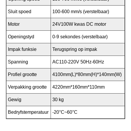
Sluit spoed
100-600 mm/s (verstelbaar)
Motor
24V100W kwas DC motor
Openingstyd
0-9 sekondes (verstelbaar)
Impak funksie
Terugspring op impak
Spanning
AC110-220V 50Hz-60Hz
Profiel grootte
4100mm(L)*80mm(H)*140mm(W)
Verpakking grootte
4220mm*160mm*110mm
Gewig
30 kg
Bedryfstemperatuur
-20°C~60°C