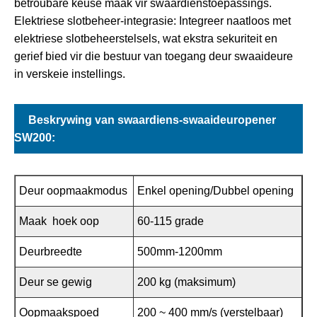
betroubare keuse maak vir swaardienstoepassings.
Elektriese slotbeheer-integrasie: Integreer naatloos met
elektriese slotbeheerstelsels, wat ekstra sekuriteit en
gerief bied vir die bestuur van toegang deur swaaideure
in verskeie instellings.
Beskrywing van swaardiens-swaaideuropener
SW200:
Deur oopmaakmodus
Enkel opening/Dubbel opening
Maak hoek oop
60-115 grade
Deurbreedte
500mm-1200mm
Deur se gewig
200 kg (maksimum)
Oopmaakspoed
200 ~ 400 mm/s (verstelbaar)