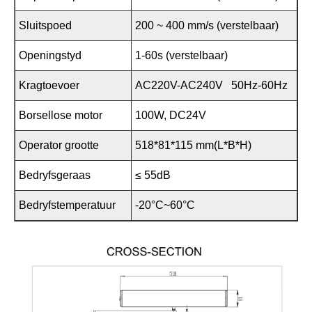
Sluitspoed
200 ~ 400 mm/s (verstelbaar)
Openingstyd
1-60s (verstelbaar)
Kragtoevoer
AC220V-AC240V 50Hz-60Hz
Borsellose motor
100W, DC24V
Operator grootte
518*81*115 mm(L*B*H)
Bedryfsgeraas
≤ 55dB
Bedryfstemperatuur
-20°C~60°C