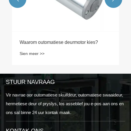
Waarom outomatiese deurmotor kies?
Sien meer >>
STUUR NAVRAAG
Vir navrae oor outomatiese skuifdeur, outomatiese swaaideur,
hermetiese deur of pryslys, los asseblief jou e-pos aan ons en
ons sal binne 24 uur kontak maak.
KONTAK ONS