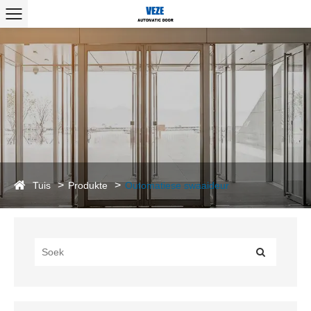
Tuis
Produkte
Outomatiese swaaideur